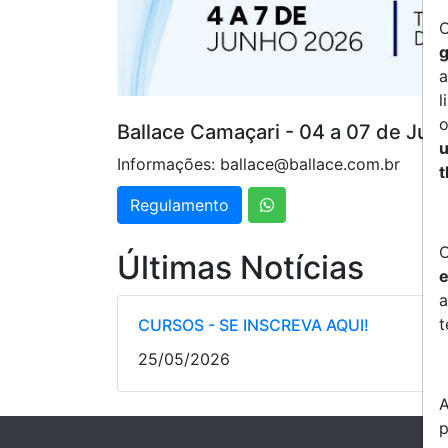
O
g
a
l
o
Ballace Camaçari - 04 a 07 de Ju
u
Informações: ballace@ballace.com.br
t
Regulamento
O
Últimas Notícias
e
a
t
CURSOS - SE INSCREVA AQUI!
25/05/2026
A
p