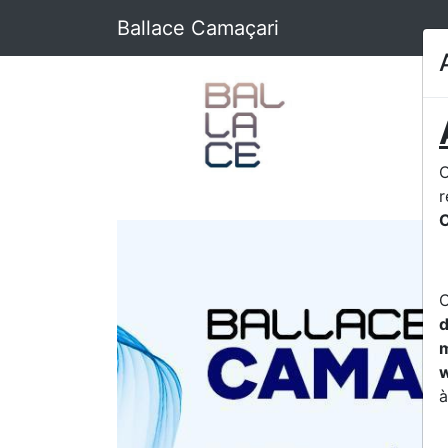
Ballace Camaçari
O
r
C
d
m
w
à