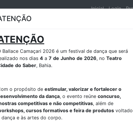
Inicial
Login
Pr
ATENÇÃO
Selecione o Evento
ATENÇÃO
 Ballace Camaçari 2026 é um festival de dança que será
ealizado nos dias
4
a
7
de
Junho
de
2026
, no
Teatro
Cidade
do
Saber
, Bahia.
om o propósito de
estimular, valorizar e fortalecer o
esenvolvimento da dança
, o evento reúne
concurso,
ostras competitivas e não competitivas
, além de
orkshops, cursos formativos e feira de produtos
voltado
 dança e às artes do corpo.