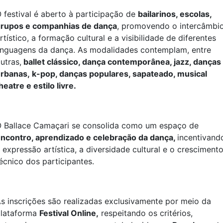
 festival é aberto à participação de
bailarinos, escolas,
rupos e companhias de dança
, promovendo o intercâmbi
rtístico, a formação cultural e a visibilidade de diferentes
inguagens da dança. As modalidades contemplam, entre
utras,
ballet clássico, dança contemporânea, jazz, danças
nho de 2025
rbanas, k-pop, danças populares, sapateado, musical
heatre e estilo livre.
 Ballace Camaçari se consolida como um espaço de
ncontro, aprendizado e celebração da dança,
incentivand
 expressão artística, a diversidade cultural e o cresciment
écnico dos participantes.
s inscrições são realizadas exclusivamente por meio da
lataforma
Festival Online,
respeitando os critérios,