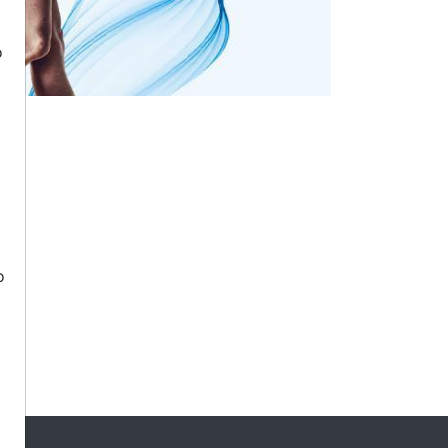
o
o
o