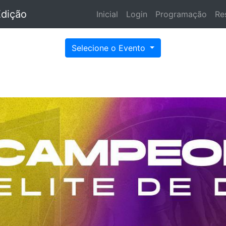
Edição
Inicial
Login
Programação
Re
Selecione o Evento