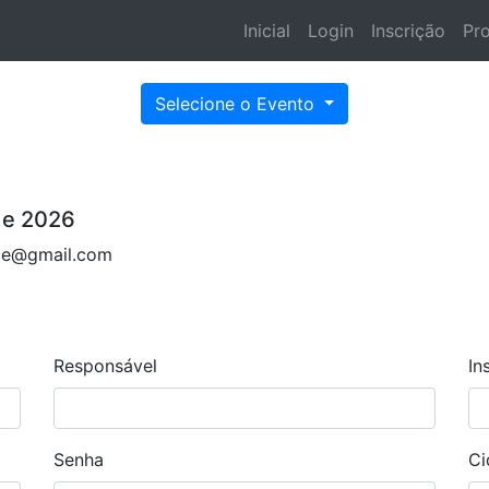
Inicial
Login
Inscrição
Pr
Selecione o Evento
de 2026
ce@gmail.com
Responsável
In
Senha
Ci